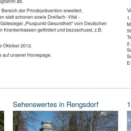
ogramm ab.
V
Bereich der Primärprävention erweitert.
 statt schonen sowie Dreifach- Vital -
1
m Gütesiegel „Pluspunkt Gesundheit" vom Deutschen
M
n Krankenkassen gefördert und bezuschusst, z.B.
5
T
2.
e Oktober 2012.
S
Sie auf unserer Homepage.
Sc
E
Sehenswertes
in Rengsdorf
1