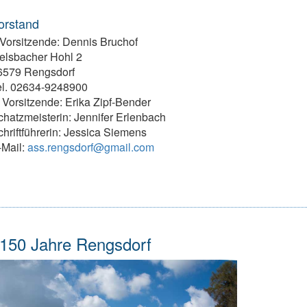
orstand
.Vorsitzende: ­Dennis Bruchof
elsbacher Hohl 2
6579 Rengsdorf
el. 02634-9248900
 Vorsitzende: ­Erika Zipf-Bender
chatzmeisterin: ­Jennifer Erlenbach
hriftführerin: ­Jessica Siemens
-Mail:
ass.rengsdorf@gmail.com
150 Jahre Rengsdorf