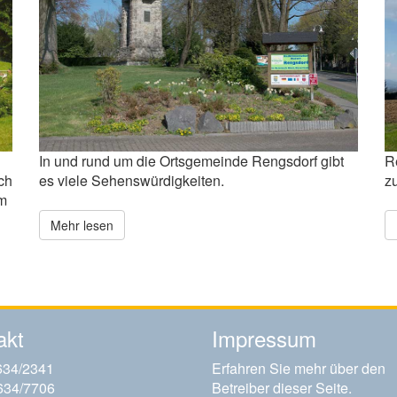
In und rund um die Ortsgemeinde Rengsdorf gibt
R
ch
es viele Sehenswürdigkeiten.
z
m
Mehr lesen
akt
Impressum
634/2341
Erfahren Sie mehr über den
634/7706
Betreiber dieser Seite.